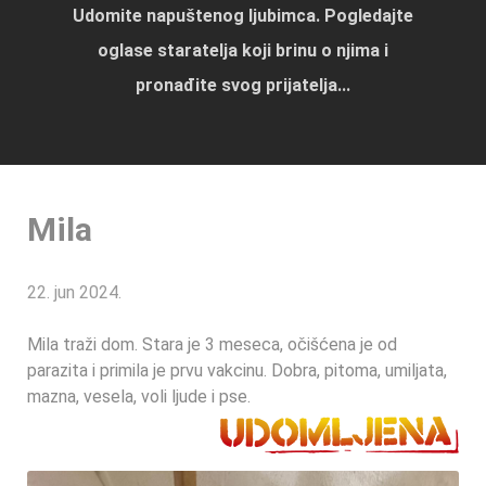
Udomite napuštenog ljubimca. Pogledajte
oglase staratelja koji brinu o njima i
pronađite svog prijatelja...
Mila
22. jun 2024.
Mila traži dom. Stara je 3 meseca, očišćena je od
parazita i primila je prvu vakcinu. Dobra, pitoma, umiljata,
mazna, vesela, voli ljude i pse.