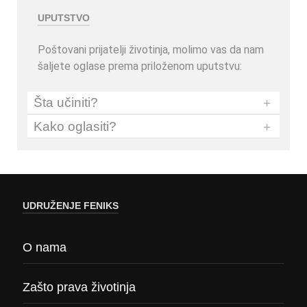
UPUTSTVO
Poštovani prijatelji životinja, molimo vas da nam
šaljete oglase prema priloženom uputstvu:
Šta učiniti?
+
Kako oglasiti?
+
UDRUŽENJE FENIKS
O nama
Zašto prava životinja