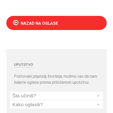
NAZAD NA OGLASE
UPUTSTVO
Poštovani prijatelji životinja, molimo vas da nam
šaljete oglase prema priloženom uputstvu:
Šta učiniti?
+
Kako oglasiti?
+