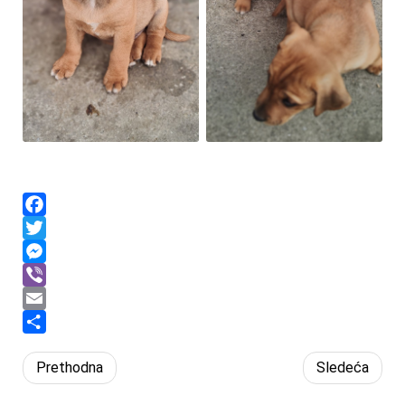
Facebook
Twitter
Messenger
Viber
Email
Share
Prethodna
Sledeća