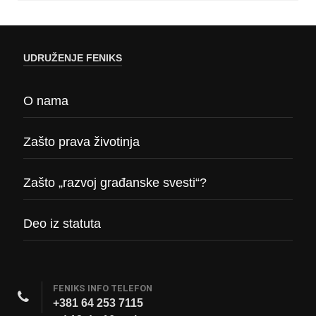
UDRUŽENJE FENIKS
O nama
Zašto prava životinja
Zašto „razvoj građanske svesti“?
Deo iz statuta
FENIKS INFO TELEFON
+381 64 253 7115