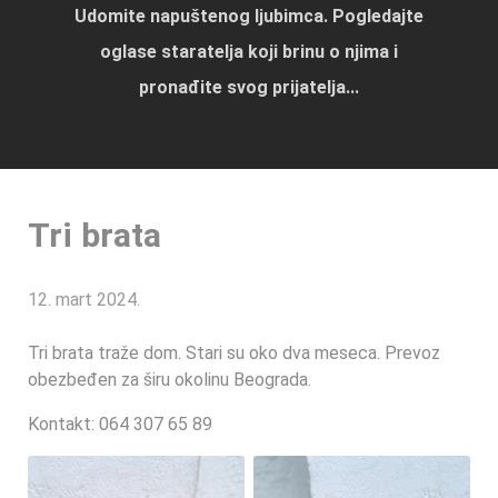
Udomite napuštenog ljubimca. Pogledajte
oglase staratelja koji brinu o njima i
pronađite svog prijatelja...
Tri brata
12. mart 2024.
Tri brata traže dom. Stari su oko dva meseca. Prevoz
obezbeđen za širu okolinu Beograda.
Kontakt: 064 307 65 89