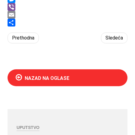
Messenger
Viber
Email
Share
Prethodna
Sledeća
NAZAD NA OGLASE
UPUTSTVO