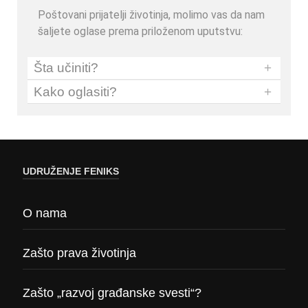
Poštovani prijatelji životinja, molimo vas da nam
šaljete oglase prema priloženom uputstvu:
Šta učiniti?
+
Kako oglasiti?
+
UDRUŽENJE FENIKS
O nama
Zašto prava životinja
Zašto „razvoj građanske svesti“?