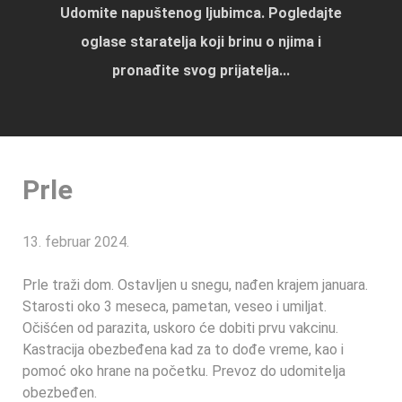
Udomite napuštenog ljubimca. Pogledajte
oglase staratelja koji brinu o njima i
pronađite svog prijatelja...
Prle
13. februar 2024.
Prle traži dom. Ostavljen u snegu, nađen krajem januara.
Starosti oko 3 meseca, pametan, veseo i umiljat.
Očišćen od parazita, uskoro će dobiti prvu vakcinu.
Kastracija obezbeđena kad za to dođe vreme, kao i
pomoć oko hrane na početku. Prevoz do udomitelja
obezbeđen.