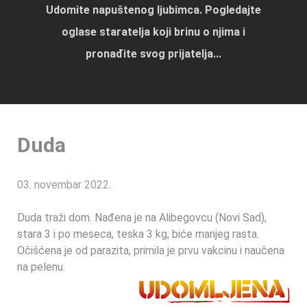
Udomite napuštenog ljubimca. Pogledajte
oglase staratelja koji brinu o njima i
pronađite svog prijatelja...
Duda
03. novembar 2022.
Duda traži dom. Nađena je na Alibegovcu (Novi Sad),
stara 3 i po meseca, teska 3 kg, biće manjeg rasta.
Očišćena je od parazita, primila je prvu vakcinu i naučena
na pelenu.