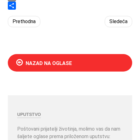
Email
Share
Prethodna
Sledeća
NAZAD NA OGLASE
UPUTSTVO
Poštovani prijatelji životinja, molimo vas da nam
šaljete oglase prema priloženom uputstvu: