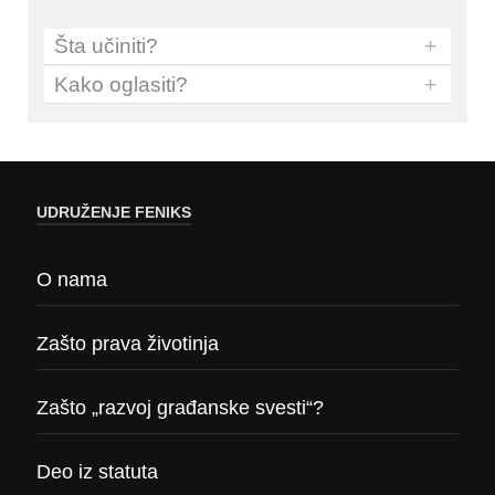
Šta učiniti?
+
Kako oglasiti?
+
UDRUŽENJE FENIKS
O nama
Zašto prava životinja
Zašto „razvoj građanske svesti“?
Deo iz statuta