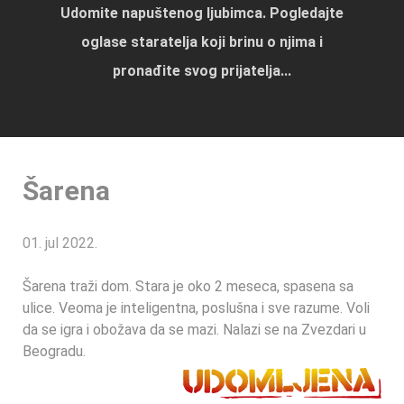
Udomite napuštenog ljubimca. Pogledajte
oglase staratelja koji brinu o njima i
pronađite svog prijatelja...
Šarena
01. jul 2022.
Šarena traži dom. Stara je oko 2 meseca, spasena sa
ulice. Veoma je inteligentna, poslušna i sve razume. Voli
da se igra i obožava da se mazi. Nalazi se na Zvezdari u
Beogradu.