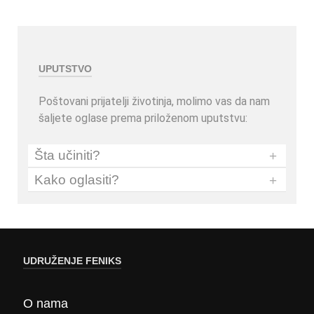
UPUTSTVO
Poštovani prijatelji životinja, molimo vas da nam
šaljete oglase prema priloženom uputstvu:
Šta učiniti?
+
Kako oglasiti?
+
UDRUŽENJE FENIKS
O nama