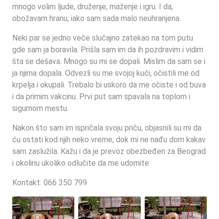
mnogo volim ljude, druženje, maženje i igru. I da,
obožavam hranu, iako sam sada malo neuhranjena.
Neki par se jedno veče slučajno zatekao na tom putu
gde sam ja boravila. Prišla sam im da ih pozdravim i vidim
šta se dešava. Mnogo su mi se dopali. Mislim da sam se i
ja njima dopala. Odvezli su me svojoj kući, očistili me od
krpelja i okupali. Trebalo bi uskoro da me očiste i od buva
i da primim vakcinu. Prvi put sam spavala na toplom i
sigurnom mestu.
Nakon što sam im ispričala svoju priču, objasnili su mi da
ću ostati kod njih neko vreme, dok mi ne nađu dom kakav
sam zaslužila. Kažu i da je prevoz obezbeđen za Beograd
i okolinu ukoliko odlučite da me udomite.
Kontakt: 066 350 799