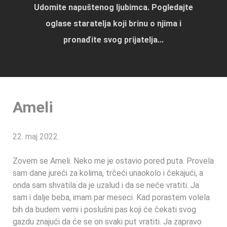
Udomite napuštenog ljubimca. Pogledajte
oglase staratelja koji brinu o njima i
pronađite svog prijatelja...
Ameli
22. maj 2022.
Zovem se Ameli. Neko me je ostavio pored puta. Provela
sam dane jureći za kolima, trčeći unaokolo i čekajući, a
onda sam shvatila da je uzalud i da se neće vratiti. Ja
sam i dalje beba, imam par meseci. Kad porastem volela
bih da budem verni i poslušni pas koji će čekati svog
gazdu znajući da će se on svaki put vratiti. Ja zapravo