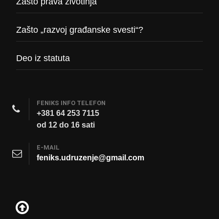
Zašto prava životinja
Zašto „razvoj građanske svesti“?
Deo iz statuta
FENIKS INFO TELEFON
+381 64 253 7115
od 12 do 16 sati
E-MAIL
feniks.udruzenje@gmail.com