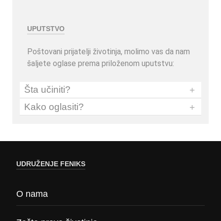
UPUTSTVO
Poštovani prijatelji životinja, molimo vas da nam
šaljete oglase prema priloženom uputstvu:
Šta učiniti?
+
Kako oglasiti?
+
UDRUŽENJE FENIKS
O nama