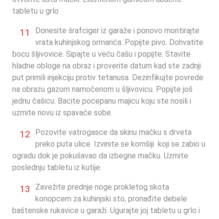
tabletu u grlo.
Donesite šrafciger iz garaže i ponovo montirajte
11
vrata kuhinjskog ormarića. Popijte pivo. Dohvatite
bocu šljivovice. Sipajte u veću čašu i popijte. Stavite
hladne obloge na obraz i proverite datum kad ste zadnji
put primili injekciju protiv tetanusa. Dezinfikujte povrede
na obrazu gazom namočenom u šljivovicu. Popijte još
jednu čašicu. Bacite pocepanu majicu koju ste nosili i
uzmite novu iz spavaće sobe.
Pozovite vatrogasce da skinu mačku s drveta
12
preko puta ulice. Izvinite se komšiji koji se zabio u
ogradu dok je pokušavao da izbegne mačku. Uzmite
poslednju tabletu iz kutije.
Zavežite prednje noge prokletog skota
13
konopcem za kuhinjski sto, pronađite debele
baštenske rukavice u garaži. Ugurajte joj tabletu u grlo i