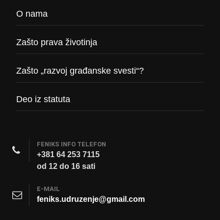
O nama
Zašto prava životinja
Zašto „razvoj građanske svesti“?
Deo iz statuta
FENIKS INFO TELEFON
+381 64 253 7115
od 12 do 16 sati
E-MAIL
feniks.udruzenje@gmail.com