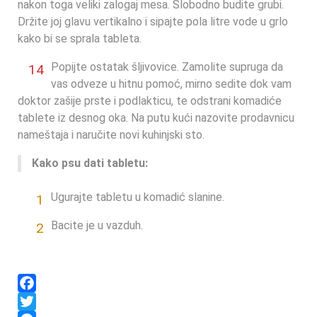
nakon toga veliki zalogaj mesa. Slobodno budite grubi.
Držite joj glavu vertikalno i sipajte pola litre vode u grlo
kako bi se sprala tableta.
Popijte ostatak šljivovice. Zamolite supruga da
14
vas odveze u hitnu pomoć, mirno sedite dok vam
doktor zašije prste i podlakticu, te odstrani komadiće
tablete iz desnog oka. Na putu kući nazovite prodavnicu
nameštaja i naručite novi kuhinjski sto.
Kako psu dati tabletu:
Ugurajte tabletu u komadić slanine.
0
1
Bacite je u vazduh.
0
2
Facebook