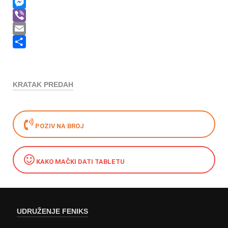
Twitter
Messenger
Viber
Email
Share
KRATAK PREDAH
POZIV NA BROJ
KAKO MAČKI DATI TABLETU
UDRUŽENJE FENIKS