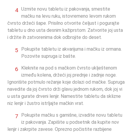
Uzmite novu tabletu iz pakovanja, smestite
0
4
mačku na levu ruku, istovremeno levom rukom
čvrsto držeći šape. Prisilno otvorite čeljust i pogurajte
tabletu u dno usta desnim kažiprstom. Zatvorite joj usta
i držite ih zatvorenima dok odbrojite do deset.
Pokupite tabletu iz akvarijuma i mačku iz ormana.
0
5
Pozovite supruga iz bašte.
Kleknite na pod s mačkom čvrsto uklještenom
0
6
između kolena, držeći joj prednje i zadnje noge.
Ignorišite potmulo režanje koje dolazi od mačke. Supruga
navedite da joj čvrsto drži glavu jednom rukom, dok joj vi
u usta gurate drveni lenjir. Namestite tabletu da sklizne
niz lenjir i žustro istrljajte mačkin vrat.
Pokupite mačku s garnišne, izvadite novu tabletu
0
7
iz pakovanja. Zapišite u podsetnik da kupite nov
lenjir i zakrpite zavese. Oprezno počistite razbijene