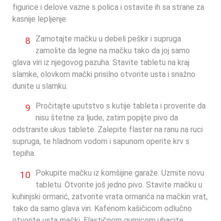
figurice i delove vazne s polica i ostavite ih sa strane za
kasnije lepljenje.
Zamotajte mačku u debeli peškir i supruga
0
8
zamolite da legne na mačku tako da joj samo
glava viri iz njegovog pazuha. Stavite tabletu na kraj
slamke, olovkom mački prisilno otvorite usta i snažno
dunite u slamku.
Pročitajte uputstvo s kutije tableta i proverite da
0
9
nisu štetne za ljude, zatim popijte pivo da
odstranite ukus tablete. Zalepite flaster na ranu na ruci
supruga, te hladnom vodom i sapunom operite krv s
tepiha.
Pokupite mačku iz komšijine garaže. Uzmite novu
10
tabletu. Otvorite još jedno pivo. Stavite mačku u
kuhinjski ormarić, zatvorite vrata ormarića na mačkin vrat,
tako da samo glava viri. Kafenom kašičicom odlučno
otvorite usta mački. Elastičnom gumicom ubacite