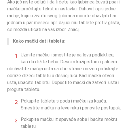
Ako još niste odlučili da li ćete kao ljubimca čuvati psa ili
mačku pročitajte tekst u nastavku. Duhovit opis jedne
radnje, koju u životu svog ljubimca morate obavljati bar
jednom u par meseci, npr. dajući mu tablete protiv glista,
će možda uticati na vaš izbor. Znači,
Kako mački dati tabletu:
Uzmite mačku i smestite je na levu podlakticu,
0
1
kao da držite bebu. Desnim kažiprstom i palcem
obuhvatite mačija usta sa obe strane i nežno pritiskajte
obraze držeći tabletu u desnoj ruci. Kad mačka otvori
usta, ubacite tabletu. Dopustite mački da zatvori usta i
proguta tabletu.
Pokupite tabletu s poda i mačku iza kauča.
0
2
Smestite mačku na levu ruku i ponovite postupak.
Pokupite mačku iz spavaće sobe i bacite mokru
0
3
tabletu.