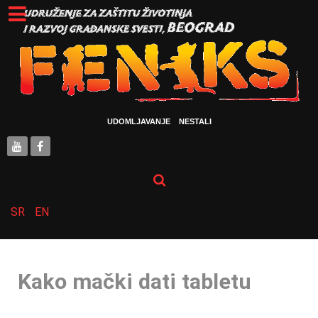
UDOMLJAVANJE
NESTALI
SR
EN
Kako mački dati tabletu